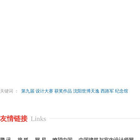
关键词 ：
第九届
设计大赛
获奖作品
沈阳世博天逸
西路军
纪念馆
友情链接
Links
腾 讯
搜 狐
网 易
瞭望中国
中国建筑与室内设计师网